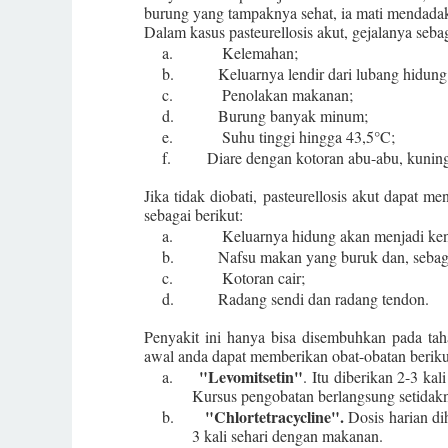
burung yang tampaknya sehat, ia mati mendadak
Dalam kasus pasteurellosis akut, gejalanya sebag
a.
Kelemahan;
b.
Keluarnya lendir dari lubang hidung
c.
Penolakan makanan;
d.
Burung banyak minum;
e.
Suhu tinggi hingga 43,5°C;
f.
Diare dengan kotoran abu-abu, kuning
Jika tidak diobati, pasteurellosis akut dapat 
sebagai berikut:
a.
Keluarnya hidung akan menjadi ken
b.
Nafsu makan yang buruk dan, sebaga
c.
Kotoran cair;
d.
Radang sendi dan radang tendon.
Penyakit ini hanya bisa disembuhkan pada tah
awal anda dapat memberikan obat-obatan beriku
"Levomitsetin"
a.
. Itu diberikan 2-3 ka
Kursus pengobatan berlangsung setidak
"
Chlortetracycline
"
.
b.
Dosis harian di
3 kali sehari dengan makanan.