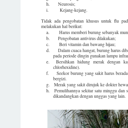
h.
Neurosis;
i.
Kejang-kejang.
Tidak ada pengobatan khusus untuk flu pad
melakukan hal berikut:
a.
Harus memberi burung sebanyak mun
b.
Pengobatan antivirus dilakukan;
c.
Beri vitamin dan bawang hijau;
d.
Dalam cuaca hangat, burung harus dib
pada periode dingin gunakan lampu infra
e.
Bersihkan hidung merak dengan kap
chlorhexidine).
f.
Seekor burung yang sakit harus berada
bergizi.
g.
Merak yang sakit dirujuk ke dokter hewa
h.
Pemulihannya sekitar satu minggu dan s
dikandangkan dengan unggas yang lain.