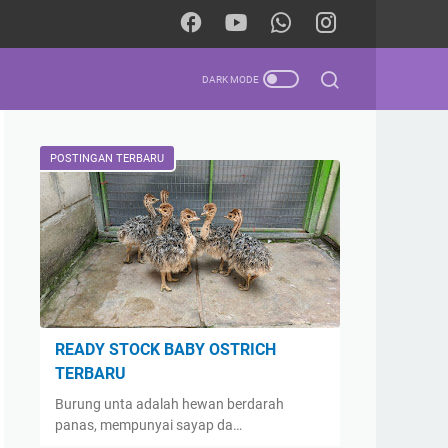
POSTINGAN TERBARU
READY STOCK BABY OSTRICH
TERBARU
Burung unta adalah hewan berdarah
panas, mempunyai sayap da…