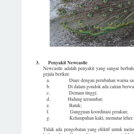
3.
Penyakit
Newcastle
Newcastle adalah penyakit yang sangat berbah
gejala berikut:
a.
Diare
dengan perubahan warna s
b.
Di
dalam gondok ada cairan berwar
c.
Demam tinggi;
d.
Hidung tersumbat;
e.
Batuk;
f.
Gangguan koordinasi gerakan;
g.
Kelumpuhan
kaki, memutar leher.
Tidak ada pengobatan yang efektif untuk mela