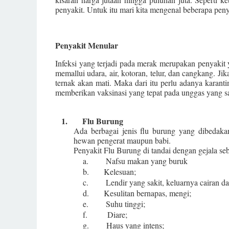
penyakit. Untuk itu mari kita mengenal beberapa peny
Penyakit Menular
Infeksi yang terjadi pada merak merupakan penyakit 
memallui udara, air, kotoran, telur, dan cangkang. Jik
ternak akan mati. Maka dari itu perlu adanya karant
memberikan vaksinasi yang tepat pada unggas yang s
1.
Flu Burung
Ada berbagai jenis flu burung yang dibedaka
hewan pengerat maupun babi.
Penyakit Flu Burung di tandai dengan gejala seb
a.
Nafsu makan yang buruk
b.
Kelesuan;
c.
Lendir yang sakit, keluarnya cairan da
d.
Kesulitan bernapas, mengi;
e.
Suhu tinggi;
f.
Diare;
g.
Haus yang intens;