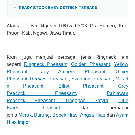
READY STOCK BABY OSTRICH TERBARU
Alamat : Dsn. Ngreco Rt/Rw 03/03 Ds. Semen, Kec.
Paron, Kab. Ngawi, Jawa Timur.
Kami juga menjual berbagai jenis Ringneck lain
seperti
Ringneck Pheasant
,
Golden Pheasant,
Yellow
Pheasant,
Lady Amhers Pheasant, Silver
Pheasant,
Reeves
Pheasant
,
Swinhoe
Pheasant
,
Mikad
o
Pheasant
,
Elliot
Pheasant
,
Grey
Peacock
Pheasant,
Pahlawan
Peacock
Pheasant
,
Tragopan Satyra
,
Blue
Eared
Pheasant,
dan berbagai
jenis
Merak
,
Burung
,
Bebek Hias
,
Angsa Hias
dan
Ayam
Hias Impor
.