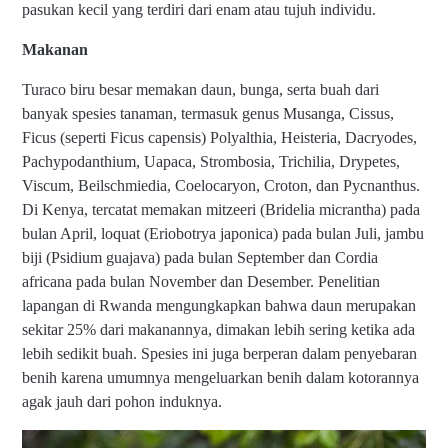
pasukan kecil yang terdiri dari enam atau tujuh individu.
Makanan
Turaco biru besar memakan daun, bunga, serta buah dari
banyak spesies tanaman, termasuk genus Musanga, Cissus,
Ficus (seperti Ficus capensis) Polyalthia, Heisteria, Dacryodes,
Pachypodanthium, Uapaca, Strombosia, Trichilia, Drypetes,
Viscum, Beilschmiedia, Coelocaryon, Croton, dan Pycnanthus.
Di Kenya, tercatat memakan mitzeeri (Bridelia micrantha) pada
bulan April, loquat (Eriobotrya japonica) pada bulan Juli, jambu
biji (Psidium guajava) pada bulan September dan Cordia
africana pada bulan November dan Desember. Penelitian
lapangan di Rwanda mengungkapkan bahwa daun merupakan
sekitar 25% dari makanannya, dimakan lebih sering ketika ada
lebih sedikit buah. Spesies ini juga berperan dalam penyebaran
benih karena umumnya mengeluarkan benih dalam kotorannya
agak jauh dari pohon induknya.