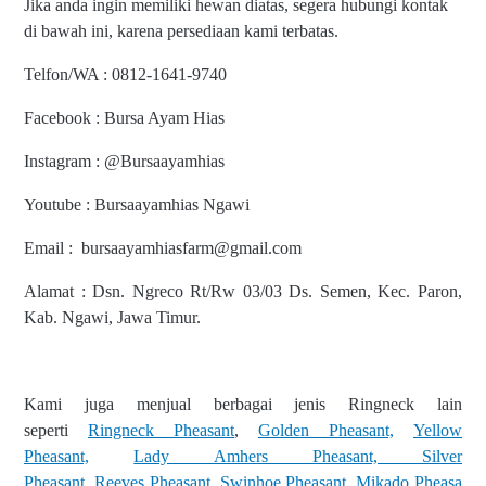
Jika anda ingin memiliki hewan diatas, segera hubungi kontak
di bawah ini, karena persediaan kami terbatas.
Telfon/WA : 0812-1641-9740
Facebook : Bursa Ayam Hias
Instagram : @Bursaayamhias
Youtube : Bursaayamhias Ngawi
Email : bursaayamhiasfarm@gmail.com
Alamat : Dsn. Ngreco Rt/Rw 03/03 Ds. Semen, Kec. Paron,
Kab. Ngawi, Jawa Timur.
Kami juga menjual berbagai jenis Ringneck lain
seperti
Ringneck Pheasant
,
Golden Pheasant,
Yellow
Pheasant,
Lady Amhers Pheasant, Silver
Pheasant,
Reeves
Pheasant
,
Swinhoe
Pheasant
,
Mikado
Pheasa